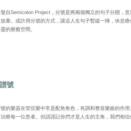
發自Semicolon Project，分號是將兩個獨立的句子
避放棄。或許用分號的方式，讓這人生句子暫緩一陣，休息療
心靈的療癒空間。
譜號
譜號的樂器在管弦樂中常是配角角色，有調和整首樂曲的作用
力治療每一位患者。但請謹記你們才是人生的主角，我們相信