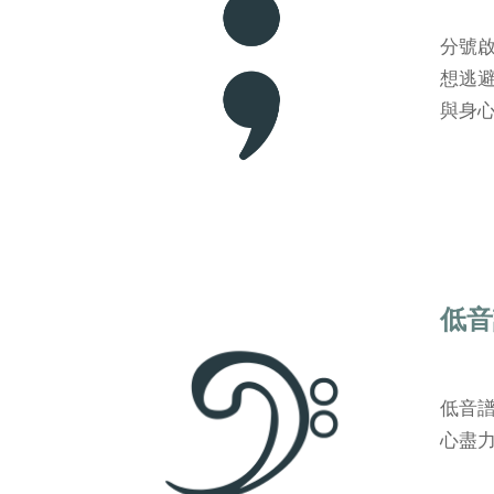
分號啟
想逃
與身
低音
低音
心盡